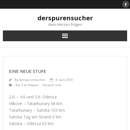
Skip
to
content
derspurensucher
dem Herzen folgen
EINE NEUE STUFE
By
derspurensucher
8. Juni 2019
die 3 te Etappe... Ukraine und
2.6. – 4.6 und 5.6. Odessa
Vilkove – Tatarbunary 68 km
Tatarbunary – Satoka 103 km
Satoka Tag am Strand 0 km
Satoka – Odessa 63 km