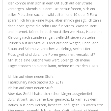
Klar könnte man sich in dem Ort auch auf der Straße
versorgen, Abends aus dem Ort herausfahren, sich ein
stilles Plätzchen suchen, wild zelten, und 10 oder 5 Euro
sparen. Ich bin ja keine Pupe, aber ehrlich gesagt, ich zahle
dann doch gerne die zehn Euro für Strom, Wasser, Bett
und Internet. Könnt ihr euch vorstellen wie Haut, Haare und
Kleidung nach stundenlanger, vielleicht sieben bis zehn
Stunden auf der Straße, Fahrt auf den Wegen, über Sand,
Staub und Schmutz, verschwitzt, klebrig, sechs Liter
Flüssigkeit sind durch die Poren geronnen, versalzt ist?
Mir ist da eine Dusche was wert. Solange ich meine
Tagesetappen so planen kann, nehme ich mir den Luxus.
Ich bin auf einer neuen Stufe.
Tatarbunary nach Satoka 3.6. 2019
Ich bin auf einer neuen Stufe.
Aber das Gefühl hatte sich schon länger ausgebreitet,
durchströmt, sich bemerkbar gemacht. Es kam aus dem
Bauch, aus dem Herzen, beseelte, beflügelte. Es waren erst
Ahnungen, unmerklich klein, aber Kraft gebend, stärkend.