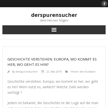
Skip
to
content
derspurensucher
dem Herzen folgen
GESCHICHTE VERSTEHEN. EUROPA, WO KOMMT ES
HER, WO GEHT ES HIN?
By
derspurensucher
22. Mai 2019
Hinter den Kulissen
Geschichte verstehen. Europa, wo kommt es her, wo geht
es hin? Wem nützt es, wirklich? Welche Ziele werden
verfolgt ?
Jedem ist bekannt, die Geschichte ist die Lüge auf die man