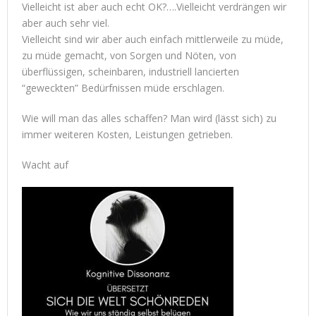
Vielleicht ist aber auch echt OK?….Vielleicht verdrängen wir
aber auch sehr viel.
Vielleicht sind wir aber auch einfach mittlerweile zu müde,
zu müde gemacht, von Sorgen und Nöten, von
überflüssigen, scheinbaren, industriell lancierten
“geweckten” Bedürfnissen müde erschlagen.
Wie will man das alles schaffen? Man wird (lässt sich) zu
immer weiteren Kosten, Leistungen getrieben.
Wacht auf