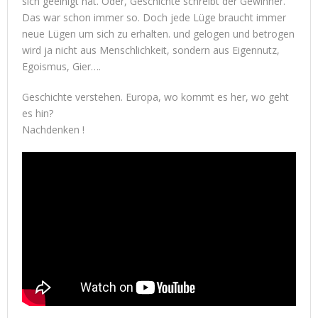
sich geeinigt hat. Oder, Geschichte schreibt der Gewinner.
Das war schon immer so. Doch jede Lüge braucht immer
neue Lügen um sich zu erhalten. und gelogen und betrogen
wird ja nicht aus Menschlichkeit, sondern aus Eigennutz,
Egoismus, Gier….
Geschichte verstehen. Europa, wo kommt es her, wo geht
es hin?
Nachdenken !