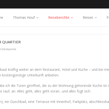
me
Thomas Houf
Reiseberichte
Reisen
F
R QUARTIER
ns Unbekannte
ut kräftig weiter an dem Restaurant, Hotel und Küche – und bei mir
 kostengünstige Unterkunft anbieten.
abe ich die Türen geöffnet, die zu der Wohnung gehörende Küche ist n
rauf, an. Alles geht, alles geht voran…und alles fügt sich.
en), ein Duschbad, eine Terrasse mit Innenhof, Parkplatz, abschliessb