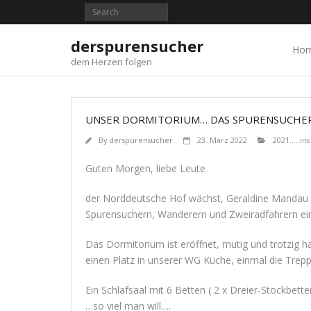
Skip
to
content
derspurensucher
Ho
dem Herzen folgen
UNSER DORMITORIUM… DAS SPURENSUCHE
By
derspurensucher
23. März 2022
2021.....i
Guten Morgen, liebe Leute
der Norddeutsche Hof wächst, Geraldine Mandau ba
Spurensuchern, Wanderern und Zweiradfahrern ein
Das Dormitorium ist eröffnet, mutig und trotzig h
einen Platz in unserer WG Küche, einmal die Treppe 
Ein Schlafsaal mit 6 Betten ( 2 x Dreier-Stockbett
…so viel man will….