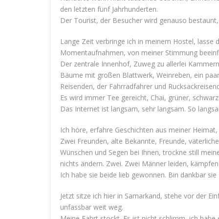
den letzten fünf Jahrhunderten.
Der Tourist, der Besucher wird genauso bestaunt,
Lange Zeit verbringe ich in meinem Hostel, lasse d
Momentaufnahmen, von meiner Stimmung beeinflu
Der zentrale Innenhof, Zuweg zu allerlei Kammern
Bäume mit großen Blattwerk, Weinreben, ein paar St
Reisenden, der Fahrradfahrer und Rucksackreisen
Es wird immer Tee gereicht, Chai, grüner, schwarz
Das Internet ist langsam, sehr langsam. So langsa
Ich höre, erfahre Geschichten aus meiner Heimat
Zwei Freunden, alte Bekannte, Freunde, väterliche
Wünschen und Segen bei Ihnen, trockne still meine
nichts ändern. Zwei. Zwei Männer leiden, kämpfen 
Ich habe sie beide lieb gewonnen. Bin dankbar sie
Jetzt sitze ich hier in Samarkand, stehe vor der 
unfassbar weit weg.
Meine Fahrt stockt. Es ist nicht schlimm, ich hab