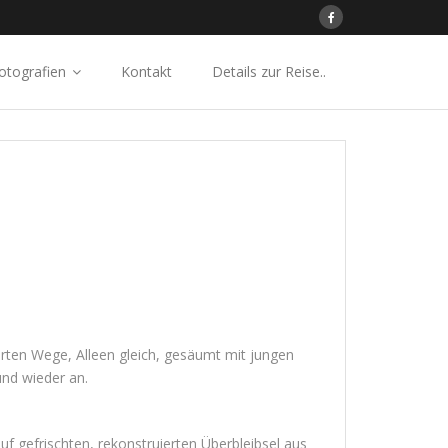
otografien
Kontakt
Details zur Reise..
rten Wege, Alleen gleich, gesäumt mit jungen
nd wieder an.
f gefrischten, rekonstruierten Überbleibsel aus