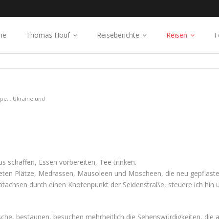
me
Thomas Houf
Reiseberichte
Reisen
F
ppe... Ukraine und
s schaffen, Essen vorbereiten, Tee trinken.
teten Plätze, Medrassen, Mausoleen und Moscheen, die neu gepflaste
tachsen durch einen Knotenpunkt der Seidenstraße, steuere ich hin u
he, bestaunen, besuchen mehrheitlich die Sehenswürdigkeiten, die au