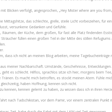
 mit Blicken verfolgt, angesprochen, „Hey Mister where are you fro
ie Mittagshitze, das schlechte, grelle, steile Licht vorbeiziehen, für
sst, versunkene Gedanken und Gefühle.
, Räumen, der Küche, dem großen, für fast alle Platz findenden Essti
räucher füllen einen großen Teil in der Mitte des stillen Refugiums a
den.
er.
m, dass ich nicht an meinen Blog arbeiten, meine Tagebucheinträge n
, aus meiner Nachbarschaft. Umstände, Geschehnisse, Entwicklungen.
, geht es schlecht. Hilflos, sprachlos sitze ich hier, morgens beim T
 Tränen. Es macht mich betroffen, es stockt meinen Atem. Fühle mich 
gleichzeitig, haben Hoffnung, kennen sich nicht.
 zu kennen, kennen gelernt zu haben, zu wissen dass ich in ihren Herz
Einfahrt nach Tadschikistan, vor dem Pamir, vor einem zentralen Punkt
e etwas Zeit, habe durch die Fahrt mit dem LKW viel Zeit gewonnen.