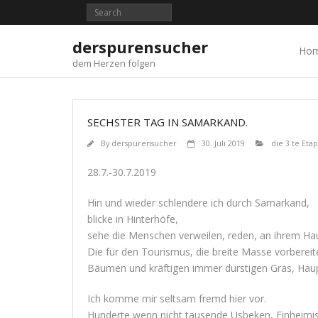
Skip
to
content
derspurensucher
Ho
dem Herzen folgen
SECHSTER TAG IN SAMARKAND.
By
derspurensucher
30. Juli 2019
die 3 te Eta
28.7.-30.7.2019
Hin und wieder schlendere ich durch Samarkand,
blicke in Hinterhöfe,
sehe die Menschen verweilen, reden, an ihrem Hau
Die für den Tourismus, die breite Masse vorberei
Bäumen und kräftigen immer durstigen Gras, Haup
Ich komme mir seltsam fremd hier vor.
Hunderte wenn nicht tausende Usbeken, Einheimisc