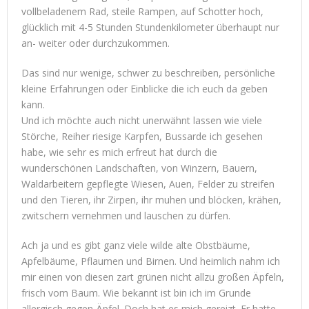
vollbeladenem Rad, steile Rampen, auf Schotter hoch,
glücklich mit 4-5 Stunden Stundenkilometer überhaupt nur
an- weiter oder durchzukommen.
Das sind nur wenige, schwer zu beschreiben, persönliche
kleine Erfahrungen oder Einblicke die ich euch da geben
kann.
Und ich möchte auch nicht unerwähnt lassen wie viele
Störche, Reiher riesige Karpfen, Bussarde ich gesehen
habe, wie sehr es mich erfreut hat durch die
wunderschönen Landschaften, von Winzern, Bauern,
Waldarbeitern gepflegte Wiesen, Auen, Felder zu streifen
und den Tieren, ihr Zirpen, ihr muhen und blöcken, krähen,
zwitschern vernehmen und lauschen zu dürfen.
Ach ja und es gibt ganz viele wilde alte Obstbäume,
Apfelbäume, Pflaumen und Birnen. Und heimlich nahm ich
mir einen von diesen zart grünen nicht allzu großen Äpfeln,
frisch vom Baum. Wie bekannt ist bin ich im Grunde
allergisch gegen Äpfel. Doch hat es mich gereizt. Er hatte