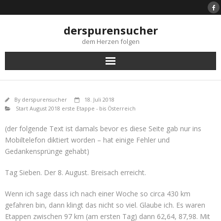
Skip
to
content
derspurensucher
dem Herzen folgen
By
derspurensucher
18. Juli 2018
Start August 2018 erste Etappe - bis Österreich
(der folgende Text ist damals bevor es diese Seite gab nur ins
Mobiltelefon diktiert worden – hat einige Fehler und
Gedankensprünge gehabt)
Tag Sieben. Der 8. August. Breisach erreicht.
Wenn ich sage dass ich nach einer Woche so circa 430 km
gefahren bin, dann klingt das nicht so viel. Glaube ich. Es waren
Etappen zwischen 97 km (am ersten Tag) dann 62,64, 87,98. Mit