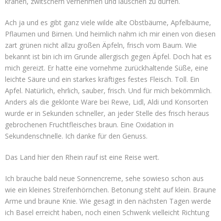
krähen, zwitschern vernehmen und lauschen zu dürfen.
Ach ja und es gibt ganz viele wilde alte Obstbäume, Apfelbäume,
Pflaumen und Birnen. Und heimlich nahm ich mir einen von diesen
zart grünen nicht allzu großen Äpfeln, frisch vom Baum. Wie
bekannt ist bin ich im Grunde allergisch gegen Äpfel. Doch hat es
mich gereizt. Er hatte eine vornehme zurückhaltende Süße, eine
leichte Säure und ein starkes kräftiges festes Fleisch. Toll. Ein
Apfel. Natürlich, ehrlich, sauber, frisch. Und für mich bekömmlich.
Anders als die geklonte Ware bei Rewe, Lidl, Aldi und Konsorten
wurde er in Sekunden schneller, an jeder Stelle des frisch heraus
gebrochenen Fruchtfleisches braun. Eine Oxidation in
Sekundenschnelle. Ich danke für den Genuss.
Das Land hier den Rhein rauf ist eine Reise wert.
Ich brauche bald neue Sonnencreme, sehe sowieso schon aus
wie ein kleines Streifenhörnchen. Betonung steht auf klein. Braune
Arme und braune Knie. Wie gesagt in den nächsten Tagen werde
ich Basel erreicht haben, noch einen Schwenk vielleicht Richtung