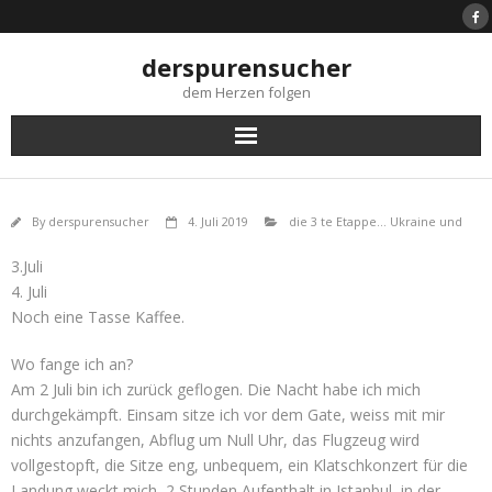
Skip
to
content
derspurensucher
dem Herzen folgen
By
derspurensucher
4. Juli 2019
die 3 te Etappe... Ukraine und
3.Juli
4. Juli
Noch eine Tasse Kaffee.
Wo fange ich an?
Am 2 Juli bin ich zurück geflogen. Die Nacht habe ich mich
durchgekämpft. Einsam sitze ich vor dem Gate, weiss mit mir
nichts anzufangen, Abflug um Null Uhr, das Flugzeug wird
vollgestopft, die Sitze eng, unbequem, ein Klatschkonzert für die
Landung weckt mich, 2 Stunden Aufenthalt in Istanbul, in der