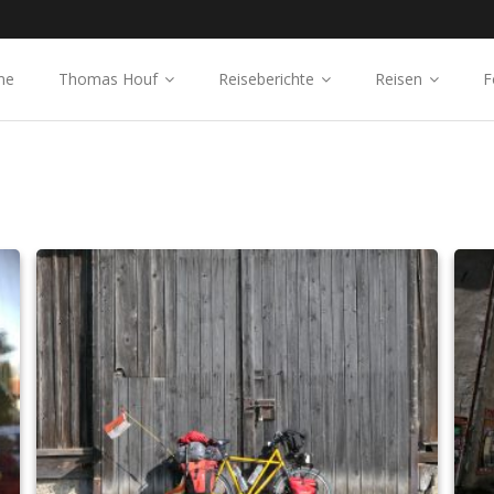
me
Thomas Houf
Reiseberichte
Reisen
F