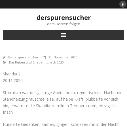
Skip
to
content
derspurensucher
dem Herzen folgen
By
derspurensucher
21. November 2020
Das Reisen und Erleben ....nach 2020
Skandia 2
20.11.2020
Stürmisch war der gestrige Abend noch, regnerisch die Nacht, die
Standheizung rauschte leise, auf halbe Kraft, blubberte vor sich
hin, erwärmte die Skandia zu milden Temperaturen, erträglich
frisch.
Hunderte Gedanken, kamen, gingen, schossen mir in der Nacht