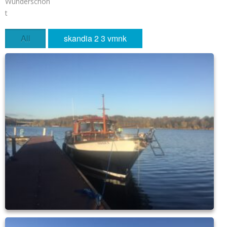
Wunderschön
t
All
skandia 2 3 vmnk