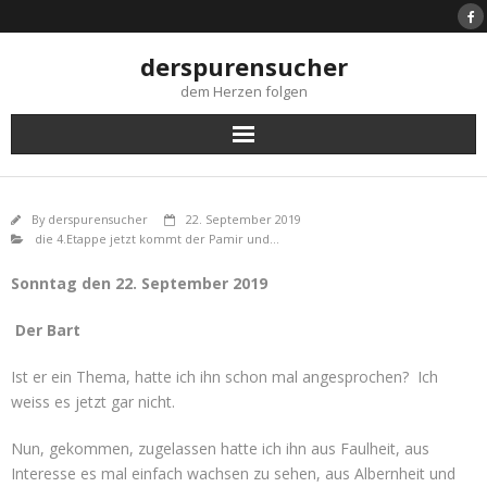
Skip
to
content
derspurensucher
dem Herzen folgen
By
derspurensucher
22. September 2019
die 4.Etappe jetzt kommt der Pamir und...
Sonntag den 22. September 2019
Der Bart
Ist er ein Thema, hatte ich ihn schon mal angesprochen? Ich
weiss es jetzt gar nicht.
Nun, gekommen, zugelassen hatte ich ihn aus Faulheit, aus
Interesse es mal einfach wachsen zu sehen, aus Albernheit und