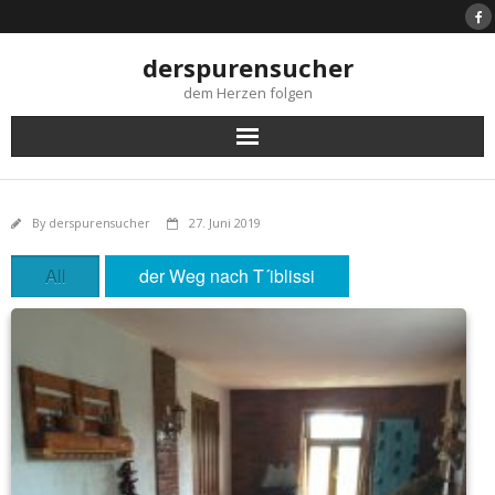
Skip
to
content
derspurensucher
dem Herzen folgen
By
derspurensucher
27. Juni 2019
All
der Weg nach T´iblissi