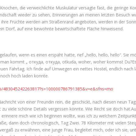
nochen, die verweichlichte Muskulatur versagte fast, die geringe Kon
ndschaft wieder zu sehen, Erinnerungen an meinen letzten Besuch w
 ihre Früchte werden am Straßenrand angeboten, werden in der Sonne
 ein Dorf, auf eine bewohnte bewirtschaftete Fläche hinweisend.
elaufen, wenn es einen erspäht hatte, rief „hello, hello, hello“. Si
 man kommt „ откуда, откуда, otkuda, woher, woher kommst Du?Es is
en Fahrtag. Ich finde auf Umwegen ein nettes Hostel, endlich nach l
h noch hoch laden konnte.
eos/483045242263817?s=100000786791385&v=e&sfns=mo
hricht von einer Freundin rein, die geschickt, nach diesen neun Tage
cht zu viele schöne Details vergessen könnte. Wie Recht sie doch hat
ch erinnere mich wie ich beginnen wollte, was ich zu welchem Zeitpu
traße, dann doch chronologisch, Tag Zwei. 78 Kilometer mit vielen St
ergaß zu erwähnen, eine junge Frau, begleitet mich, oder ich sie, u