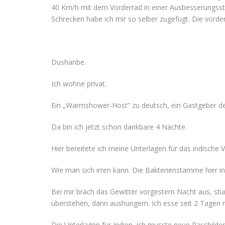
40 Km/h mit dem Vorderrad in einer Ausbesserungsste
Schrecken habe ich mir so selber zugefügt. Die vorder
Dushanbe.
Ich wohne privat.
Ein „Warmshower-Host“ zu deutsch, ein Gastgeber de
Da bin ich jetzt schon dankbare 4 Nächte.
Hier bereitete ich meine Unterlagen für das indisch
Wie man sich irren kann. Die Bakterienstämme hier in
Bei mir brach das Gewitter vorgestern Nacht aus, st
überstehen, dann aushungern. Ich esse seit 2 Tagen 
Die Unterlagen für Indien, ich musste neue Passbilde