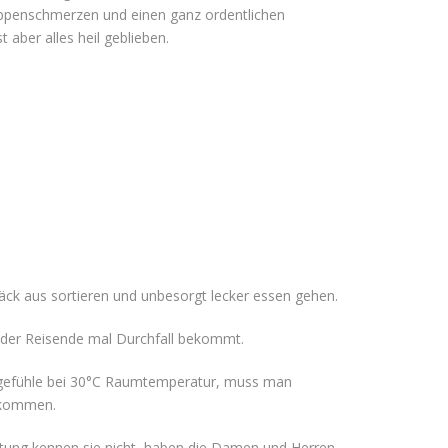
Rippenschmerzen und einen ganz ordentlichen
aber alles heil geblieben.
äck aus sortieren und unbesorgt lecker essen gehen.
jeder Reisende mal Durchfall bekommt.
ostgefühle bei 30°C Raumtemperatur, muss man
u kommen.
eitung kennen sie nicht, haben die Damen und Herren