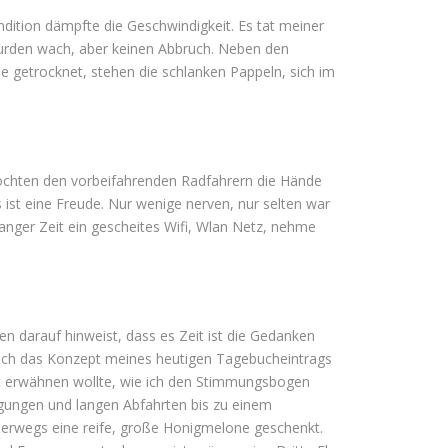
dition dämpfte die Geschwindigkeit. Es tat meiner
urden wach, aber keinen Abbruch. Neben den
 getrocknet, stehen die schlanken Pappeln, sich im
e möchten den vorbeifahrenden Radfahrern die Hände
t eine Freude. Nur wenige nerven, nur selten war
anger Zeit ein gescheites Wifi, Wlan Netz, nehme
n darauf hinweist, dass es Zeit ist die Gedanken
.Auch das Konzept meines heutigen Tagebucheintrags
nkt erwähnen wollte, wie ich den Stimmungsbogen
eigungen und langen Abfahrten bis zu einem
nterwegs eine reife, große Honigmelone geschenkt.