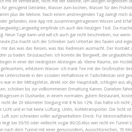
ch mit ihr verheiratet, nicht mit der Melone, um lästigen Angeboten u
h für genügend Getränke, Wasser zum kochen, Wasser für den Frühstü
ramm plus die Melone. Nach einem anstrengenden Tag zwingt mich das
rlander gefunden, eine App mit zusammengetragenem Wissen und Erfah
 langweilig.Langweilig empfinde ich auch den heutigen Text. Da mac
g. Neun Tage kann und will ich auch gar nicht beschreiben, nur wenn 
 heute.(Da macht sich der Schreiber zum Untertan des faulen und eigen
gab mir das was das Reisen, was das Radreisen ausmacht. Der Kontakt z
in zu baden. Einzutauchen. Ich konnte die Bergwelt, die unglaublich
 stiegen in einer der niedrigsten Absteigen ab. Kleine Räume, ein Ho
gefeuertem, erhitztem Wasser. Ich trank Tee mit der Großmutter des
e Unterschiede in den sozialen Verhältnisse in Tadschikistan sind g
s war in der Mittagshitze, direkt vor der Hauptstadt, schlugen aus a
en, schoben bis zur vollkommenen Ermattung Karren. Daneben fahre
ittagessen in Dushanbe, in einem normalen, gutem Restaurant, kostete
nicht die 20 Kilometer Steigung mit 8 % bis 12%. Das hätte ich nicht
e Licht und er hat keine Lüftung. LkWs, Kohletransporter. Die Sicht is
e Luft zum schneiden voller aufgewirbeltem Dreck. Für Motorradfahrer 
liegt bei 50/50 oder vielleicht sogar 80/20.Also wer nicht im Tunnel 
n nach dem Tunnel mit einer genussvollem, Aussichtsreichen, 70 Kil