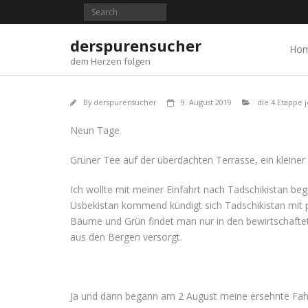
Skip
to
content
derspurensucher
Ho
dem Herzen folgen
By
derspurensucher
9. August 2019
die 4.Etappe 
Neun Tage
Grüner Tee auf der überdachten Terrasse, ein kleiner
Ich wollte mit meiner Einfahrt nach Tadschikistan be
Usbekistan kommend kündigt sich Tadschikistan mit pr
Bäume und Grün findet man nur in den bewirtschaftet
aus den Bergen versorgt.
Ja und dann begann am 2 August meine ersehnte Fahr