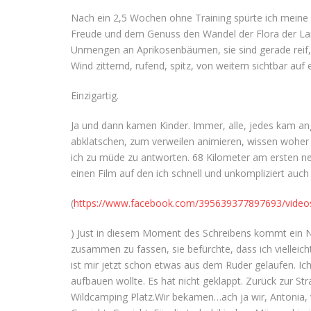
Nach ein 2,5 Wochen ohne Training spürte ich meine K
Freude und dem Genuss den Wandel der Flora der La
Unmengen an Aprikosenbäumen, sie sind gerade reif,
Wind zitternd, rufend, spitz, von weitem sichtbar auf
Einzigartig.
Ja und dann kamen Kinder. Immer, alle, jedes kam ang
abklatschen, zum verweilen animieren, wissen woher
ich zu müde zu antworten. 68 Kilometer am ersten neu
einen Film auf den ich schnell und unkompliziert auc
(
https://www.facebook.com/395639377897693/vid
) Just in diesem Moment des Schreibens kommt ein Nac
zusammen zu fassen, sie befürchte, dass ich viellei
ist mir jetzt schon etwas aus dem Ruder gelaufen. I
aufbauen wollte. Es hat nicht geklappt. Zurück zur S
Wildcamping Platz.Wir bekamen…ach ja wir, Antonia, v