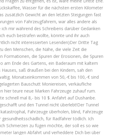
nd Fragen zu entgehen, es ist, wäre meine Dritte Ehe.
ckskaffee, Wasser für die nächsten ersten Kilometer
 zusätzlich Gewicht an den letzten Steigungen fast
rungen von Fahrzeugfahrern, war alles andere als
he ich mir während des Schreibens darüber Gedanken
ich euch bestrafen wollte, könnte und ihr auch
tlich nicht interessierten Lesenden)Der Dritte Tag
u den Menschen, die Nähe, die viele Zeit die
en Formationen, die Spuren der Erosionen, die Spuren
ckklo am Ende des Gartens, ein Baderaum mit kaltem
 Hauses, saß draußen bei den Kindern, sah den
ewaltig. Monatseinkommen von 50,-€ bis 100,-€ sind
bgelagerten Bauschutt Moniereisen, verkäufliche
n hier teure neue Marken Fahrzeuge zuhauf rum.
 schnell mal 8,- bis 10 $. Anfahrt auf Dushanbe.
 geschafft und den Tunnel nicht überlebt!Der Tunnel
t katastrophal, Fahrzeuge überholen, blind, Fahrzeuge
gesundheitsschädlich, für Radfahrer tödlich. Ich
sich Schmerzen zu fügen möchte, der soll es so wie
ometer langen Abfahrt und verheddere Dich bei über