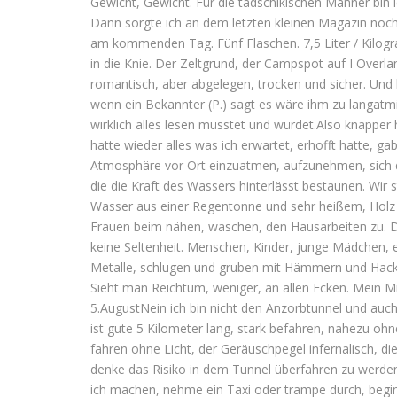
Gewicht, Gewicht. Für die tadschikischen Männer bin i
Dann sorgte ich an dem letzten kleinen Magazin noc
am kommenden Tag. Fünf Flaschen. 7,5 Liter / Kilog
in die Knie. Der Zeltgrund, der Campspot auf I Ove
romantisch, aber abgelegen, trocken und sicher. Und
wenn ein Bekannter (P.) sagt es wäre ihm zu langatmi
wirklich alles lesen müsstet und würdet.Also knapper
hatte wieder alles was ich erwartet, erhofft hatte, 
Atmosphäre vor Ort einzuatmen, aufzunehmen, sich dr
die die Kraft des Wassers hinterlässt bestaunen. Wir
Wasser aus einer Regentonne und sehr heißem, Holz 
Frauen beim nähen, waschen, den Hausarbeiten zu. Di
keine Seltenheit. Menschen, Kinder, junge Mädchen, e
Metalle, schlugen und gruben mit Hämmern und Hack
Sieht man Reichtum, weniger, an allen Ecken. Mein M
5.AugustNein ich bin nicht den Anzorbtunnel und auch 
ist gute 5 Kilometer lang, stark befahren, nahezu ohn
fahren ohne Licht, der Geräuschpegel infernalisch, di
denke das Risiko in dem Tunnel überfahren zu werden 
ich machen, nehme ein Taxi oder trampe durch, begin