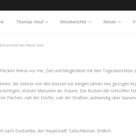
me
Thomas Houf
Reiseberichte
Reisen
F
jetzt kommt der Pamir und...
 Flecken Wiese vor mir, Zeit und Möglichkeit mit den Tagesberichten
ginnen, die Grenze von den Russen vor ewigen Jahren neu gezogen lie
ächtigen, stolzen Massiven an. Staune. Die Rücken der schroffen Fel
en Flächen, nah der Dörfer, nah der Straßen, aufwendig über tausen
t nach Dushanbe, der Hauptstadt Tadschikistan. Endlich.