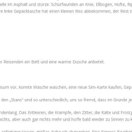
lle im Asphalt und stürze. Schürfwunden an Knie, Ellbogen, Hüfte, 
e linke Gepäcktasche hat einen kleinen Riss abbekommen, der Rest ist 
r Reisenden ein Bett und eine warme Dusche anbietet.
e Visum vor, konnte Wäsche waschen, eine neue Sim-Karte kaufen, Gep
 den „Stans“ sind so unterschiedlich, uns so fremd, dass im Grunde 
undenlang. Das Entleeren, die Krämpfe, den Zitter, die Kälte und Fr
nichts, aber auch gar nichts mehr und hoffe bald wieder zu Sinnen z
r anfertigen lassen, größer, habe ich abgegeben. Eine Express Bearb