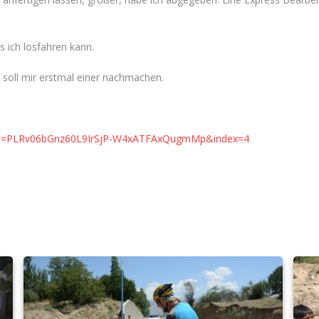
s ich losfahren kann.
 soll mir erstmal einer nachmachen.
ist=PLRv06bGnz60L9IrSjP-W4xATFAxQugmMp&index=4