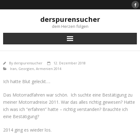
Skip
to
content
derspurensucher
dem Herzen folgen
By
derspurensucher
12. Dezember 2018
Iran, Georgien, Armenien 2014
Ich hatte Blut geleckt….
Das Motorradfahren war schön. Ich suchte eine Bestätigung zu
meiner Motorradreise 2011. War das alles richtig gewesen? Hatte
ich was ich “erfahren” hatte – richtig verstanden? Brauchte ich
eine Bestätigung?
2014 ging es wieder los.