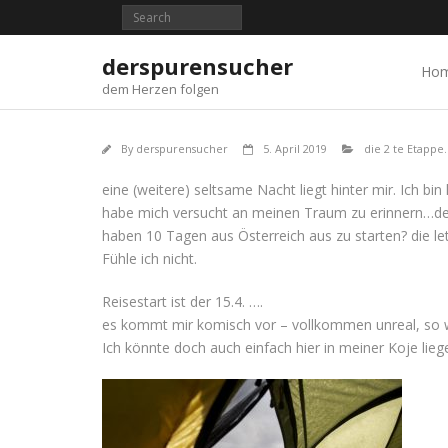
Skip
to
content
derspurensucher
Ho
dem Herzen folgen
By
derspurensucher
5. April 2019
die 2 te Etappe.
eine (weitere) seltsame Nacht liegt hinter mir. Ic
habe mich versucht an meinen Traum zu erinnern…der
haben 10 Tagen aus Österreich aus zu starten? die let
Fühle ich nicht.
Reisestart ist der 15.4. ….
es kommt mir komisch vor – vollkommen unreal, so we
Ich könnte doch auch einfach hier in meiner Koje lieg