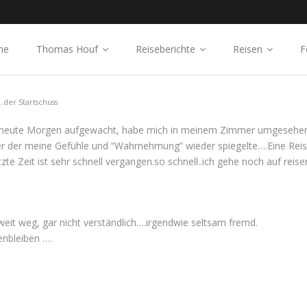
me
Thomas Houf
Reiseberichte
Reisen
F
..der Startschuss
h bin heute Morgen aufgewacht, habe mich in meinem Zimmer umgesehe
 der meine Gefühle und “Wahrnehmung” wieder spiegelte….Eine Reise 
zte Zeit ist sehr schnell vergangen.so schnell..ich gehe noch auf reis
it weg, gar nicht verständlich….irgendwie seltsam fremd.
enbleiben ….