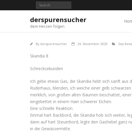
Skip
to
content
derspurensucher
Ho
dem Herzen folgen
By
derspurensucher
26. November 2020
Das Reis
Skandia 8
Schrecksekunden
Ich gebe etwas Gas, die Skandia hebt sich sanft aus 
Ruderhaus, blenden, ich weiche einer gelb schwarzen 
merklich, von großen alten Bäumen beschattet, einer m
eingebettet in einem Hain schwerer Eichen.
Eine schnelle Reaktion.
Einmal hart Backbord, die Skandia hob sich weiter, le
dann auf hart Steuerbord, legte den Gashebel ganz r
in die Gewässermitte.