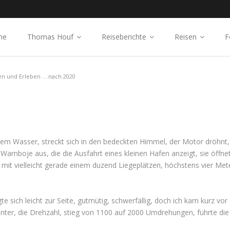
me
Thomas Houf
Reiseberichte
Reisen
F
en und Erleben ....nach 2020
dem Wasser, streckt sich in den bedeckten Himmel, der Motor dröhnt,
Warnboje aus, die die Ausfahrt eines kleinen Hafen anzeigt, sie öffn
it vielleicht gerade einem duzend Liegeplätzen, höchstens vier Meter b
gte sich leicht zur Seite, gutmütig, schwerfällig, doch ich kam kurz v
unter, die Drehzahl, stieg von 1100 auf 2000 Umdrehungen, führte di