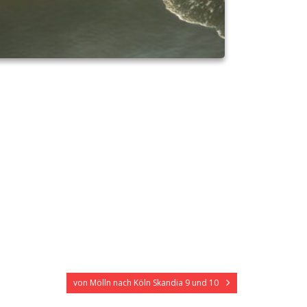
von Mölln nach Köln Skandia 9 und 10