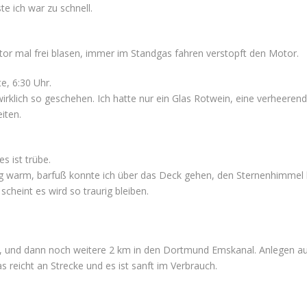
te ich war zu schnell.
tor mal frei blasen, immer im Standgas fahren verstopft den Motor.
e, 6:30 Uhr.
irklich so geschehen. Ich hatte nur ein Glas Rotwein, eine verheeren
iten.
s ist trübe.
g warm, barfuß konnte ich über das Deck gehen, den Sternenhimmel b
heint es wird so traurig bleiben.
s, und dann noch weitere 2 km in den Dortmund Emskanal. Anlegen a
 reicht an Strecke und es ist sanft im Verbrauch.