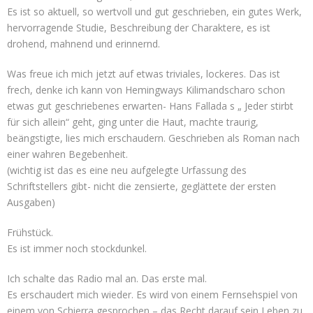
Es ist so aktuell, so wertvoll und gut geschrieben, ein gutes Werk,
hervorragende Studie, Beschreibung der Charaktere, es ist
drohend, mahnend und erinnernd.
Was freue ich mich jetzt auf etwas triviales, lockeres. Das ist
frech, denke ich kann von Hemingways Kilimandscharo schon
etwas gut geschriebenes erwarten- Hans Fallada s „ Jeder stirbt
für sich allein“ geht, ging unter die Haut, machte traurig,
beängstigte, lies mich erschaudern. Geschrieben als Roman nach
einer wahren Begebenheit.
(wichtig ist das es eine neu aufgelegte Urfassung des
Schriftstellers gibt- nicht die zensierte, geglättete der ersten
Ausgaben)
Frühstück.
Es ist immer noch stockdunkel.
Ich schalte das Radio mal an. Das erste mal.
Es erschaudert mich wieder. Es wird von einem Fernsehspiel von
einem von Schierra gesprochen – das Recht darauf sein Leben zu