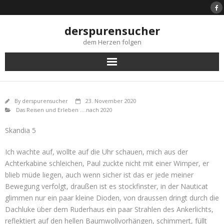
Skip
to
content
derspurensucher
dem Herzen folgen
By
derspurensucher
23. November 2020
Das Reisen und Erleben ....nach 2020
Skandia 5
Ich wachte auf, wollte auf die Uhr schauen, mich aus der
Achterkabine schleichen, Paul zuckte nicht mit einer Wimper, er
blieb müde liegen, auch wenn sicher ist das er jede meiner
Bewegung verfolgt, draußen ist es stockfinster, in der Nauticat
glimmen nur ein paar kleine Dioden, von draussen dringt durch die
Dachluke über dem Ruderhaus ein paar Strahlen des Ankerlichts,
reflektiert auf den hellen Baumwollvorhängen, schimmert, füllt