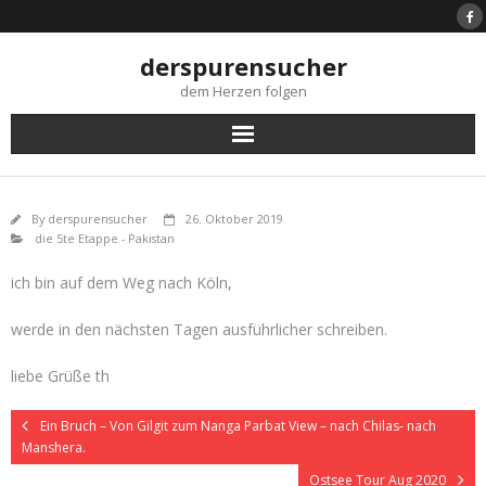
Skip
to
content
derspurensucher
dem Herzen folgen
By
derspurensucher
26. Oktober 2019
die 5te Etappe - Pakistan
ich bin auf dem Weg nach Köln,
werde in den nächsten Tagen ausführlicher schreiben.
liebe Grüße th
Ein Bruch – Von Gilgit zum Nanga Parbat View – nach Chilas- nach
Manshera.
Ostsee Tour Aug 2020