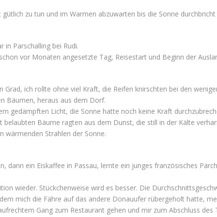
fet gütlich zu tun und im Warmen abzuwarten bis die Sonne durchbric
in Parschalling bei Rudi.
 schon vor Monaten angesetzte Tag, Reisestart und Beginn der Ausland
rad, ich rollte ohne viel Kraft, die Reifen knirschten bei den wenigen
en Bäumen, heraus aus dem Dorf.
em gedämpften Licht, die Sonne hatte noch keine Kraft durchzubreche
 belaubten Bäume ragten aus dem Dunst, die still in der Kälte verh
en wärmenden Strahlen der Sonne.
en, dann ein Eiskaffee in Passau, lernte ein junges französisches Pär
on wieder. Stückchenweise wird es besser. Die Durchschnittsgeschwi
m mich die Fähre auf das andere Donauufer rübergeholt hatte, mein 
 aufrechtem Gang zum Restaurant gehen und mir zum Abschluss des T