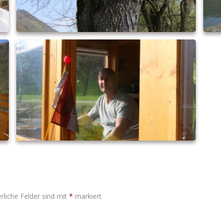
rliche Felder sind mit
*
markiert