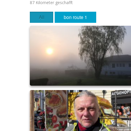
87 Kilometer geschafft
All
bon route 1