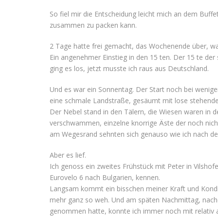
So fiel mir die Entscheidung leicht mich an dem Buf
zusammen zu packen kann.
2 Tage hatte frei gemacht, das Wochenende über, war 
Ein angenehmer Einstieg in den 15 ten. Der 15 te der
ging es los, jetzt musste ich raus aus Deutschland.
Und es war ein Sonnentag. Der Start noch bei wenigen G
eine schmale Landstraße, gesäumt mit lose stehend
Der Nebel stand in den Tälern, die Wiesen waren in d
verschwammen, einzelne knorrige Äste der noch nicht
am Wegesrand sehnten sich genauso wie ich nach d
Aber es lief.
Ich genoss ein zweites Frühstück mit Peter in Vilshof
Eurovelo 6 nach Bulgarien, kennen.
Langsam kommt ein bisschen meiner Kraft und Konditi
mehr ganz so weh. Und am späten Nachmittag, nachde
genommen hatte, konnte ich immer noch mit relativ