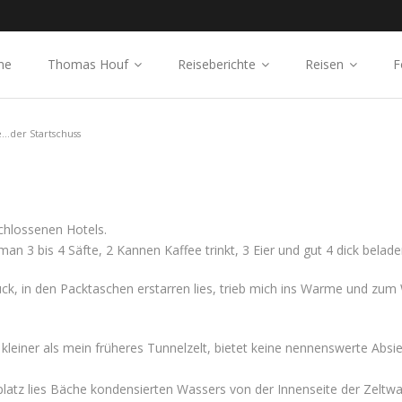
me
Thomas Houf
Reiseberichte
Reisen
F
...der Startschuss
chlossenen Hotels.
man 3 bis 4 Säfte, 2 Kannen Kaffee trinkt, 3 Eier und gut 4 dick belad
ck, in den Packtaschen erstarren lies, trieb mich ins Warme und zum 
 kleiner als mein früheres Tunnelzelt, bietet keine nennenswerte Absi
platz lies Bäche kondensierten Wassers von der Innenseite der Zeltw