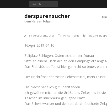
Skip
to
content
derspurensucher
Ho
dem Herzen folgen
By
derspurensucher
16. April 2019
die 2 te Etappe
16.April 2019-04-16
Zeltplatz Schlögen, Österreich, an der Donau.
Sitze an einem Tisch des an den Campingplatz anges
Das Frühstückbuffet ist hier gar nicht so teuer, wenn 
Der Nachtfrost der meine Lebensmittel, mein Frühstü
Die Nacht habe ich gut überstanden….
Ich gewöhne mich an die Größe des Zeltes, es ist viel
Taschen im Innenraum genügend Platz.
Das Schwitzwasser und der satt durch feuchtete Zelt