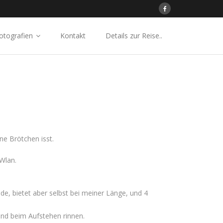
otografien
Kontakt
Details zur Reise..
ene Brötchen isst.
Wlan.
ede, bietet aber selbst bei meiner Länge, und 4
and beim Aufstehen rinnen.