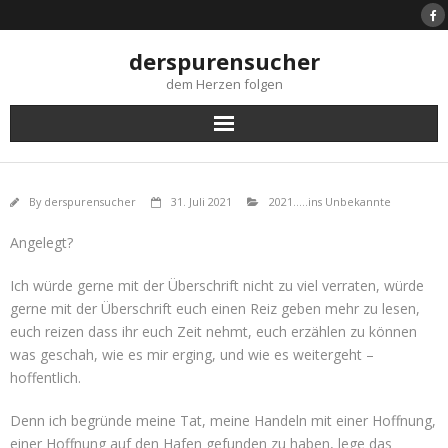
Skip
to
content
derspurensucher
dem Herzen folgen
By
derspurensucher
31. Juli 2021
2021.....ins Unbekannte
Angelegt?
Ich würde gerne mit der Überschrift nicht zu viel verraten, würde
gerne mit der Überschrift euch einen Reiz geben mehr zu lesen,
euch reizen dass ihr euch Zeit nehmt, euch erzählen zu können
was geschah, wie es mir erging, und wie es weitergeht –
hoffentlich.
Denn ich begründe meine Tat, meine Handeln mit einer Hoffnung,
einer Hoffnung auf den Hafen gefunden zu haben, lege das