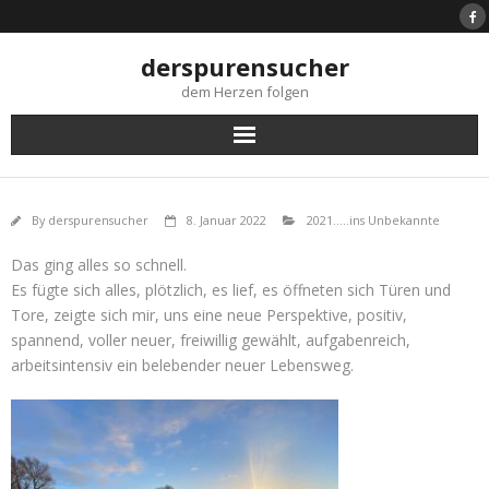
Skip
to
content
derspurensucher
dem Herzen folgen
By
derspurensucher
8. Januar 2022
2021.....ins Unbekannte
Das ging alles so schnell.
Es fügte sich alles, plötzlich, es lief, es öffneten sich Türen und
Tore, zeigte sich mir, uns eine neue Perspektive, positiv,
spannend, voller neuer, freiwillig gewählt, aufgabenreich,
arbeitsintensiv ein belebender neuer Lebensweg.