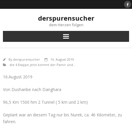
Skip
to
content
derspurensucher
dem Herzen folgen
By
derspurensucher
16. August 2019
die 4.Etappe jetzt kommt der Pamir und...
16.August 2019
Von Dushanbe nach Danghara
96,5 Km 1500 hm 2 Tunnel ( 5 km und 2 km)
Geplant war an diesem Tag nur bis Nurek, ca. 46 Kilometer, zu
fahren.