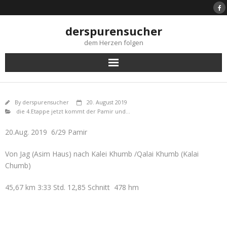
Skip
to
content
derspurensucher
dem Herzen folgen
By
derspurensucher
20. August 2019
die 4.Etappe jetzt kommt der Pamir und...
20.Aug. 2019 6/29 Pamir
Von Jag (Asim Haus) nach Kalei Khumb /Qalai Khumb (Kalai
Chumb)
45,67 km 3:33 Std. 12,85 Schnitt 478 hm